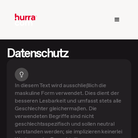
Datenschutz
In diesem Text wird ausschließlich die
maskuline Form verwendet. Dies dient der
besseren Lesbarkeit und umfasst stets alle
Geschlechter gleichermaßen. Die
verwendeten Begriffe sind nicht
geschlechtsspezifisch und sollen neutral
verstanden werden; sie implizieren keinerlei