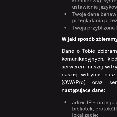
komórkowy), syste
ustawienia językow
Twoje dane behaw
przeglądania przez
Twoja przybliżona l
W jaki sposób zbieramy
Dane o Tobie zbieram
komunikacyjnych, kie
serwerem naszej witry
naszej witrynie na
(OWAPro) oraz ser
następujące dane:
adres IP – na jeg
bibliotek, protokó
lokalizację;