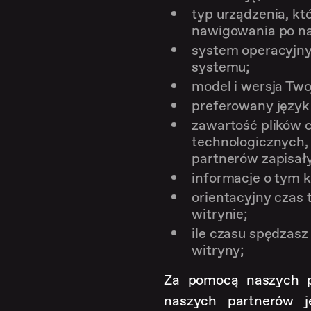
typ urządzenia, kt
nawigowania po na
system operacyjny
systemu;
model i wersja Two
preferowany język 
zawartość plików 
technologicznych,
partnerów zapisał
informacje o tym k
orientacyjny czas 
witrynie;
ile czasu spędzas
witryny;
Za pomocą naszych pl
naszych partnerów j