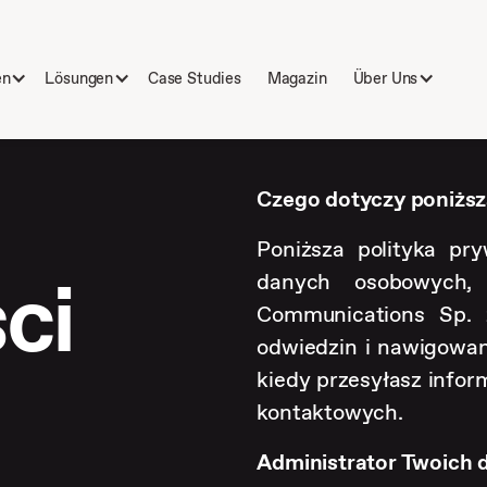
en
Lösungen
Case Studies
Magazin
Über Uns
Czego dotyczy poniższ
Poniższa polityka pr
ci
danych osobowych,
Communications Sp. z
odwiedzin i nawigowani
kiedy przesyłasz infor
kontaktowych.
Administrator Twoich 