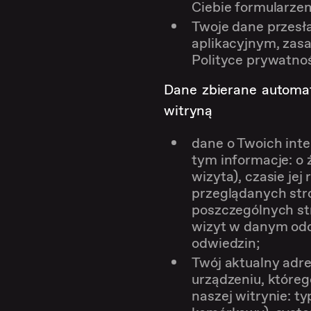
Ciebie formularz
Twoje dane przesł
aplikacyjnym, zasa
Polityce prywatnoś
Dane zbierane automat
witryną
dane o Twoich inte
tym informacje: o ź
wizyta), czasie jej 
przeglądanych str
poszczególnych stro
wizyt w danym odc
odwiedzin;
Twój aktualny adr
urządzeniu, które
naszej witrynie: ty