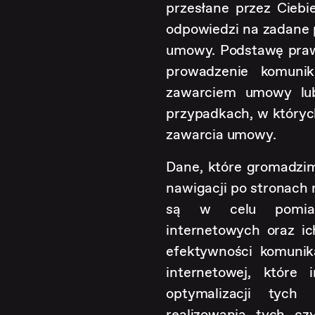
przesłane przez Ciebi
odpowiedzi na zadane p
umowy. Podstawę praw
prowadzenie komunika
zawarciem umowy lub
przypadkach, w któryc
zawarcia umowy.
Dane, które gromadzim
nawigacji po stronach 
są w celu pomiar
internetowych oraz ic
efektywności komunik
internetowej, które
optymalizacji tyc
realizowania tych cz