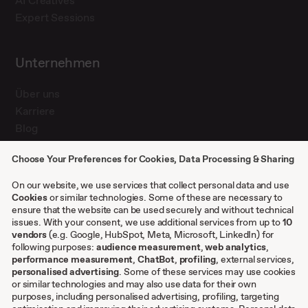
AI Creatives
Expert Sessions
Unternehmen
Über uns
Karriere
Blog
Presse
Choose Your Preferences for Cookies, Data Processing & Sharing
Kontakt
Case Studies
On our website, we use services that collect personal data and use
Cookies
or similar technologies. Some of these are necessary to
ensure that the website can be used securely and without technical
issues. With your consent, we use additional services from up to
10
Sonstiges
vendors
(e.g. Google, HubSpot, Meta, Microsoft, LinkedIn) for
following purposes:
audience measurement
,
web analytics
,
AGB
performance measurement
,
ChatBot
,
profiling
, external services,
personalised advertising
. Some of these services may use cookies
Impressum
or similar technologies and may also use data for their own
Datenschutzeinstellungen
purposes, including personalised advertising, profiling, targeting
Datenschutz