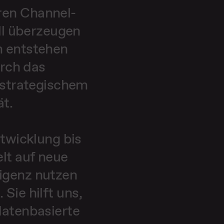
ren Channel-
ll überzeugen
m entstehen
urch das
 strategischem
ät.
twicklung bis
lt auf neue
ligenz nutzen
Sie hilft uns,
 datenbasierte