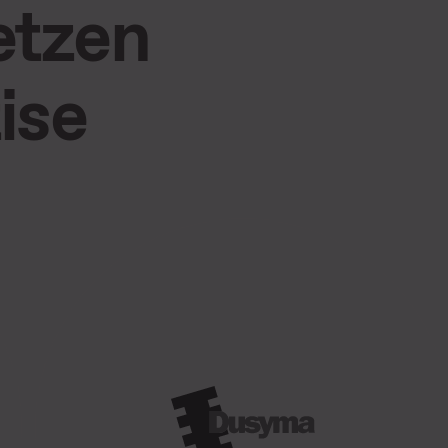
etzen
ise