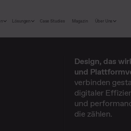
en
Lösungen
Case Studies
Magazin
Über Uns
Design, das wirk
und Plattformv
verbinden gest
digitaler Effizi
und performance
die zählen.