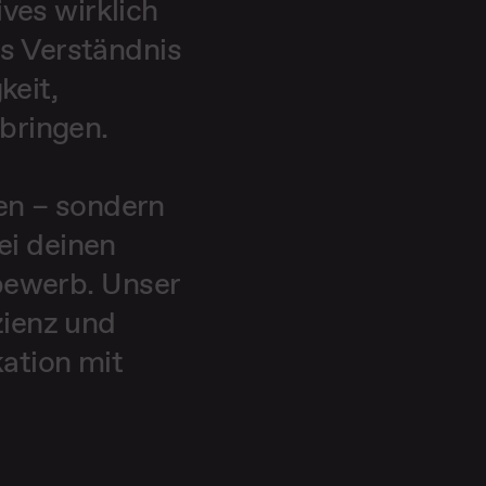
ves wirklich
as Verständnis
keit,
bringen.
hen – sondern
ei deinen
tbewerb. Unser
zienz und
ation mit