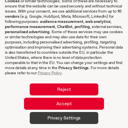
Cookies
or similar technologies. Some of these are necessary to
ensure that the website can be used securely and without technical
issues. With your consent, we use additional services from up to
10
Sonstiges
vendors
(e.g. Google, HubSpot, Meta, Microsoft, LinkedIn) for
following purposes:
audience measurement
,
web analytics
,
AGB
performance measurement
,
ChatBot
,
profiling
, external services,
personalised advertising
. Some of these services may use cookies
Impressum
or similar technologies and may also use data for their own
Datenschutzeinstellungen
purposes, including personalised advertising, profiling, targeting
Datenschutz
optimisation and improving their advertising systems. Personal data
is also transferred to countries outside the EU, in particular the
Cookies
United States, where there is no level of data protection
comparable to that in the EU. You can change your settings and find
DE
more details at any time in the
Privacy Settings
. For more details
please refer to our
Privacy Policy
.
EN
Reject
Accept
© 2026 hurra.com™ – Hurra Communications
Privacy Settings
GmbH. All rights reserved.