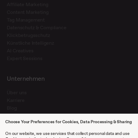
Affiliate Marketing
Content Marketing
Tag Management
Datenschutz & Compliance
Klickbetrugsschutz
Künstliche Intelligenz
AI Creatives
Expert Sessions
Unternehmen
Über uns
Karriere
Blog
Presse
Choose Your Preferences for Cookies, Data Processing & Sharing
Kontakt
Case Studies
On our website, we use services that collect personal data and use