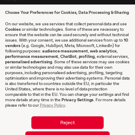
Presse
Choose Your Preferences for Cookies, Data Processing & Sharing
Kontakt
Case Studies
On our website, we use services that collect personal data and use
Cookies
or similar technologies. Some of these are necessary to
ensure that the website can be used securely and without technical
issues. With your consent, we use additional services from up to
10
Sonstiges
vendors
(e.g. Google, HubSpot, Meta, Microsoft, LinkedIn) for
following purposes:
audience measurement
,
web analytics
,
AGB
performance measurement
,
ChatBot
,
profiling
, external services,
personalised advertising
. Some of these services may use cookies
Impressum
or similar technologies and may also use data for their own
Datenschutzeinstellungen
purposes, including personalised advertising, profiling, targeting
Datenschutz
optimisation and improving their advertising systems. Personal data
is also transferred to countries outside the EU, in particular the
Cookies
United States, where there is no level of data protection
comparable to that in the EU. You can change your settings and find
DE
more details at any time in the
Privacy Settings
. For more details
please refer to our
Privacy Policy
.
EN
Reject