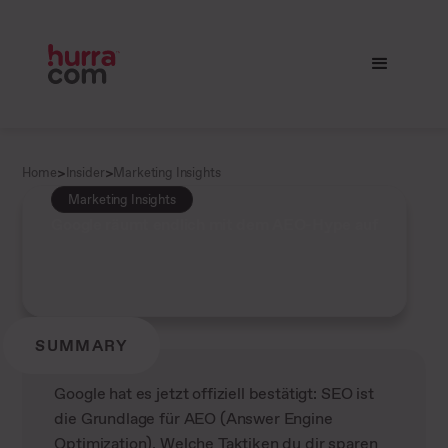
>
>
Home
Insider
Marketing Insights
Marketing Insights
Google räumt endlich mit dem AEO-Hype auf
SUMMARY
Google hat es jetzt offiziell bestätigt: SEO ist
die Grundlage für AEO (Answer Engine
Optimization). Welche Taktiken du dir sparen