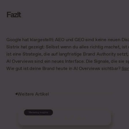
Fazit
Google hat klargestellt: AEO und GEO sind keine neuen Disz
Sistrix hat gezeigt: Selbst wenn du alles richtig machst, ist
ist eine Strategie, die auf langfristige Brand Authority setzt,
AI Overviews sind ein neues Interface. Die Signale, die sie s
Wie gut ist deine Brand heute in AI Overviews sichtbar?
Spr
Weitere Artikel
Marketing Insights
hreflang richtig nutzen: Der SEO-Guide