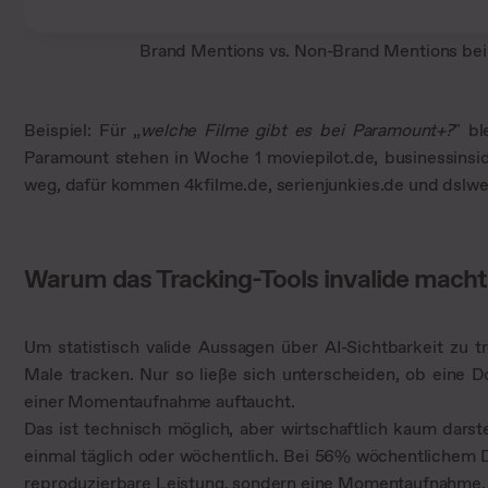
Brand Mentions vs. Non-Brand Mentions bei 
Beispiel: Für „
welche Filme gibt es bei Paramount+?
" b
Paramount stehen in Woche 1 moviepilot.de, businessinsid
weg, dafür kommen 4kfilme.de, serienjunkies.de und dslweb
Warum das Tracking-Tools invalide macht
Um statistisch valide Aussagen über AI-Sichtbarkeit zu
Male tracken. Nur so ließe sich unterscheiden, ob eine D
einer Momentaufnahme auftaucht.
Das ist technisch möglich, aber wirtschaftlich kaum darst
einmal täglich oder wöchentlich. Bei 56% wöchentlichem Dri
reproduzierbare Leistung, sondern eine Momentaufnahme.