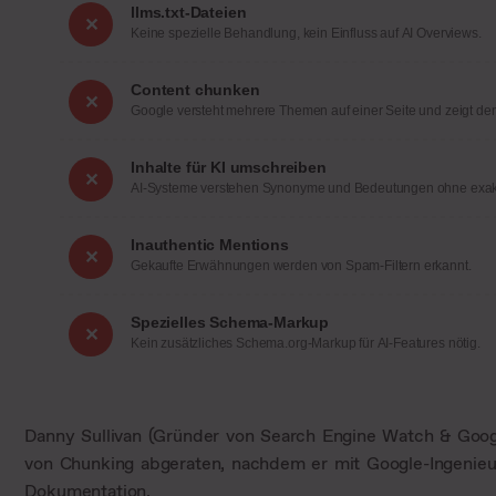
llms.txt-Dateien
✕
Keine spezielle Behandlung, kein Einfluss auf AI Overviews.
Content chunken
✕
Google versteht mehrere Themen auf einer Seite und zeigt den 
Inhalte für KI umschreiben
✕
AI-Systeme verstehen Synonyme und Bedeutungen ohne exak
Inauthentic Mentions
✕
Gekaufte Erwähnungen werden von Spam-Filtern erkannt.
Spezielles Schema-Markup
✕
Kein zusätzliches Schema.org-Markup für AI-Features nötig.
Danny Sullivan (Gründer von Search Engine Watch & Googl
von Chunking abgeraten, nachdem er mit Google-Ingenieure
Dokumentation.