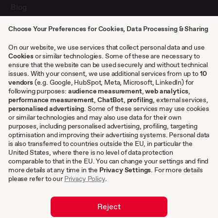
Blog
Presse
Choose Your Preferences for Cookies, Data Processing & Sharing
Kontakt
Case Studies
On our website, we use services that collect personal data and use
Cookies
or similar technologies. Some of these are necessary to
ensure that the website can be used securely and without technical
issues. With your consent, we use additional services from up to
10
Sonstiges
vendors
(e.g. Google, HubSpot, Meta, Microsoft, LinkedIn) for
following purposes:
audience measurement
,
web analytics
,
AGB
performance measurement
,
ChatBot
,
profiling
, external services,
personalised advertising
. Some of these services may use cookies
Impressum
or similar technologies and may also use data for their own
Datenschutzeinstellungen
purposes, including personalised advertising, profiling, targeting
Datenschutz
optimisation and improving their advertising systems. Personal data
is also transferred to countries outside the EU, in particular the
Cookies
United States, where there is no level of data protection
comparable to that in the EU. You can change your settings and find
DE
more details at any time in the
Privacy Settings
. For more details
please refer to our
Privacy Policy
.
EN
Reject