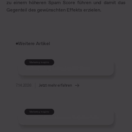
zu einem höheren Spam Score führen und damit das
Gegenteil des gewünschten Effekts erzielen.
Weitere Artikel
Marketing Insights
hreflang richtig nutzen: Der SEO-Guide
7.14.2026
Jetzt mehr erfahren
Marketing Insights
Wie du das Google Disavow Tool richtig nutzt