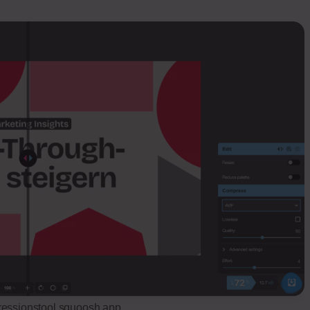
essionstool squoosh.app