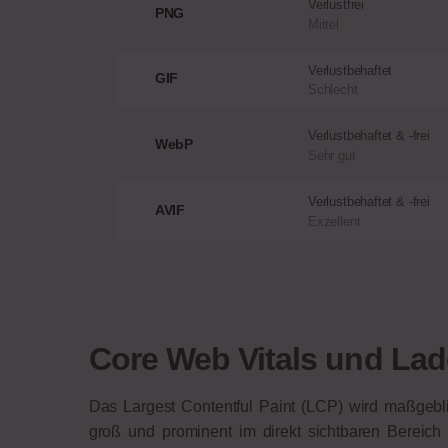
Verlustfrei
PNG
Mittel
Verlustbehaftet
GIF
Schlecht
Verlustbehaftet & -frei
WebP
Sehr gut
Verlustbehaftet & -frei
AVIF
Exzellent
Core Web Vitals und La
Das Largest Contentful Paint (LCP) wird maßgeblic
groß und prominent im direkt sichtbaren Bereich (