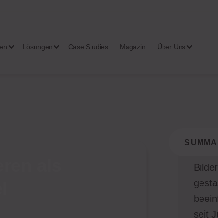
gen
Lösungen
Case Studies
Magazin
Über Uns
SUMMA
eren als
Bilde
gesta
l
beein
seit 