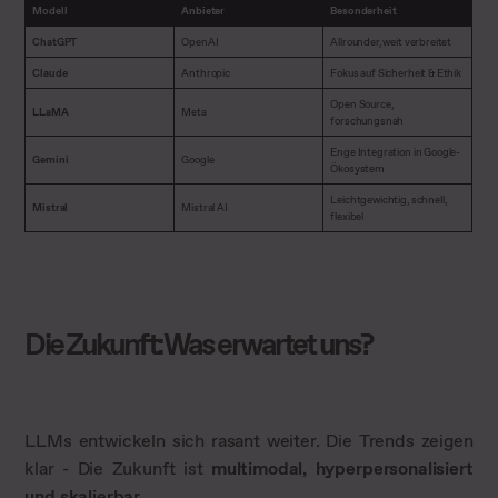
Modell
Anbieter
Besonderheit
ChatGPT
OpenAI
Allrounder, weit verbreitet
Claude
Anthropic
Fokus auf Sicherheit & Ethik
Open Source,
LLaMA
Meta
forschungsnah
Enge Integration in Google-
Gemini
Google
Ökosystem
Leichtgewichtig, schnell,
Mistral
Mistral AI
flexibel
Die Zukunft: Was erwartet uns?
LLMs entwickeln sich rasant weiter. Die Trends zeigen
klar - Die Zukunft ist
multimodal, hyperpersonalisiert
und skalierbar
.