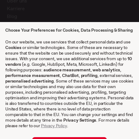
Über uns
Karriere
Blog
Presse
Choose Your Preferences for Cookies, Data Processing & Sharing
Kontakt
Case Studies
On our website, we use services that collect personal data and use
Cookies
or similar technologies. Some of these are necessary to
ensure that the website can be used securely and without technical
issues. With your consent, we use additional services from up to
10
Sonstiges
vendors
(e.g. Google, HubSpot, Meta, Microsoft, LinkedIn) for
following purposes:
audience measurement
,
web analytics
,
AGB
performance measurement
,
ChatBot
,
profiling
, external services,
personalised advertising
. Some of these services may use cookies
Impressum
or similar technologies and may also use data for their own
Datenschutzeinstellungen
purposes, including personalised advertising, profiling, targeting
Datenschutz
optimisation and improving their advertising systems. Personal data
is also transferred to countries outside the EU, in particular the
Cookies
United States, where there is no level of data protection
comparable to that in the EU. You can change your settings and find
DE
more details at any time in the
Privacy Settings
. For more details
please refer to our
Privacy Policy
.
EN