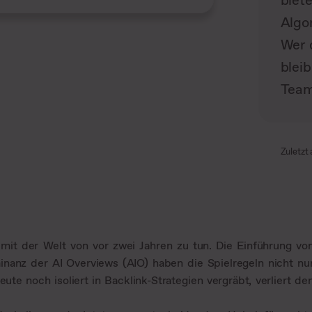
biete
Algo
Wer 
blei
Team
Zuletzt 
it der Welt von vor zwei Jahren zu tun. Die Einführung vo
nanz der AI Overviews (AIO) haben die Spielregeln nicht nu
te noch isoliert in Backlink-Strategien vergräbt, verliert de