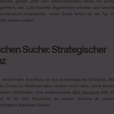
deshalb gerade jetzt zum entscheidenden Hebel für echt
gefiltert, wie LLM-basierte Algorithmen arbeiten und welch
Sichtbarkeit entscheiden. Unser Guide liefert dir die Top 1
ahr stehen sollten.
schen Suche: Strategischer
nz
, verliert den Anschluss an die technologische Evolution. Wi
tic Economy. Rankings allein reichen nicht mehr; deine Mark
worten stattfinden. Eine professionelle
SEO Beratung
hilft di
und AI für dein Wachstum zu nutzen. Sichere dir diese
ichtigsten Branchen-Events.