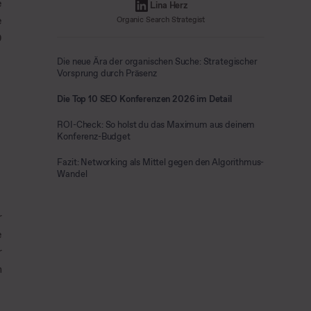
e
Lina Herz
e
Organic Search Strategist
0
Die neue Ära der organischen Suche: Strategischer
Vorsprung durch Präsenz
Die Top 10 SEO Konferenzen 2026 im Detail
ROI-Check: So holst du das Maximum aus deinem
Konferenz-Budget
Fazit: Networking als Mittel gegen den Algorithmus-
Wandel
r
e
r
n