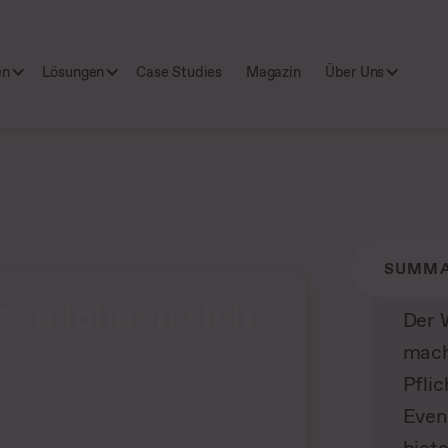
en
Lösungen
Case Studies
Magazin
Über Uns
SUMM
en lohnen sich
Der 
mach
Pfli
Even