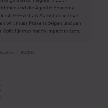
n ungefilterte Insights in LLM-
rithmen und die Agentic Economy.
durch E-E-A-T als Autorität sichtbar
ben will, muss Präsenz zeigen und den
-Split für maximalen Impact nutzen.
aktualisiert
20.5.2026
n
r
n