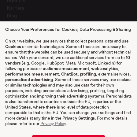
Über uns
Karriere
Blog
Presse
Choose Your Preferences for Cookies, Data Processing & Sharing
Kontakt
Case Studies
On our website, we use services that collect personal data and use
Cookies
or similar technologies. Some of these are necessary to
ensure that the website can be used securely and without technical
issues. With your consent, we use additional services from up to
10
Sonstiges
vendors
(e.g. Google, HubSpot, Meta, Microsoft, LinkedIn) for
following purposes:
audience measurement
,
web analytics
,
AGB
performance measurement
,
ChatBot
,
profiling
, external services,
personalised advertising
. Some of these services may use cookies
Impressum
or similar technologies and may also use data for their own
Datenschutzeinstellungen
purposes, including personalised advertising, profiling, targeting
Datenschutz
optimisation and improving their advertising systems. Personal data
is also transferred to countries outside the EU, in particular the
Cookies
United States, where there is no level of data protection
comparable to that in the EU. You can change your settings and find
DE
more details at any time in the
Privacy Settings
. For more details
please refer to our
Privacy Policy
.
EN