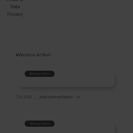
Data
Privacy
Weitere Artikel
Marketing Insights
hreflang richtig nutzen: Der SEO-Guide
7.14.2026
Jetzt mehr erfahren
Marketing Insights
Wie du das Google Disavow Tool richtig nutzt