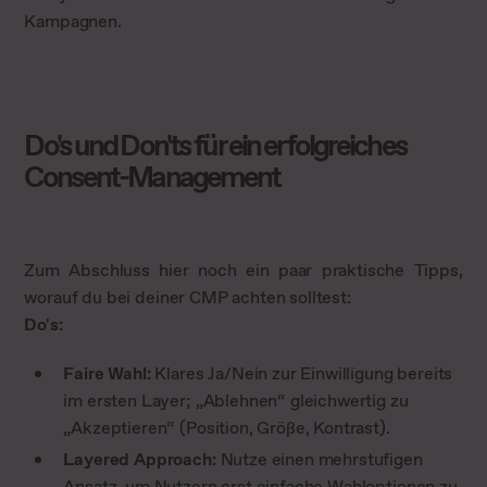
Kampagnen.
Do's und Don'ts für ein erfolgreiches
Consent-Management
Zum Abschluss hier noch ein paar praktische Tipps,
worauf du bei deiner CMP achten solltest:
Do's:
Faire Wahl:
Klares Ja/Nein zur Einwilligung bereits
im ersten Layer; „Ablehnen“ gleichwertig zu
„Akzeptieren“ (Position, Größe, Kontrast).
Layered Approach:
Nutze einen mehrstufigen
Ansatz, um Nutzern erst einfache Wahloptionen zu