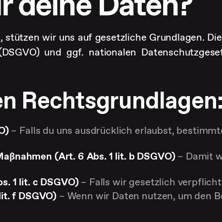
ir deine Daten?
n, stützen wir uns auf gesetzliche Grundlagen. D
(DSGVO) und ggf. nationalen Datenschutzges
en Rechtsgrundlagen
VO)
– Falls du uns ausdrücklich erlaubst, bestimmte
Maßnahmen (Art. 6 Abs. 1 lit. b DSGVO)
– Damit w
s. 1 lit. c DSGVO)
– Falls wir gesetzlich verpflic
lit. f DSGVO)
– Wenn wir Daten nutzen, um den Be