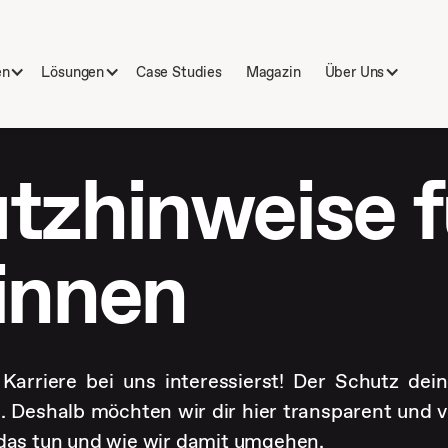
en
Lösungen
Case Studies
Magazin
Über Uns
tzhinweise f
innen
Karriere bei uns interessierst! Der Schutz dei
e. Deshalb möchten wir dir hier transparent und v
as tun und wie wir damit umgehen.