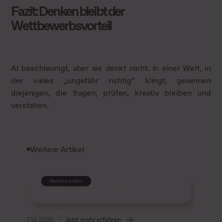
Fazit: Denken bleibt der
Wettbewerbsvorteil
AI beschleunigt, aber sie denkt nicht. In einer Welt, in
der vieles „ungefähr richtig“ klingt, gewinnen
diejenigen, die fragen, prüfen, kreativ bleiben und
verstehen.
Weitere Artikel
Marketing Insights
hreflang richtig nutzen: Der SEO-Guide
7.14.2026
Jetzt mehr erfahren