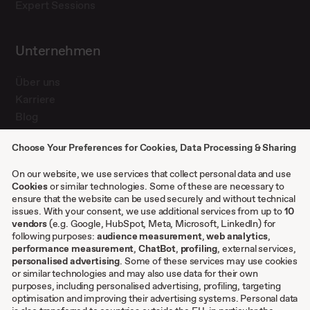
Expert Sessions
Unternehmen
Über uns
Karriere
Blog
Presse
Choose Your Preferences for Cookies, Data Processing & Sharing
Kontakt
Case Studies
On our website, we use services that collect personal data and use
Cookies
or similar technologies. Some of these are necessary to
ensure that the website can be used securely and without technical
Sonstiges
issues. With your consent, we use additional services from up to
10
vendors
(e.g. Google, HubSpot, Meta, Microsoft, LinkedIn) for
following purposes:
audience measurement
,
web analytics
,
AGB
performance measurement
,
ChatBot
,
profiling
, external services,
personalised advertising
. Some of these services may use cookies
Impressum
or similar technologies and may also use data for their own
Datenschutzeinstellungen
purposes, including personalised advertising, profiling, targeting
Datenschutz
optimisation and improving their advertising systems. Personal data