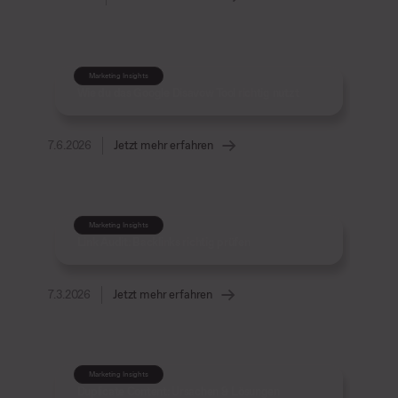
Marketing Insights
Wie du das Google Disavow Tool richtig nutzt
7.6.2026
Jetzt mehr erfahren
Marketing Insights
Link Audit: Backlinks richtig prüfen
7.3.2026
Jetzt mehr erfahren
Marketing Insights
Duplicate Content: Ursachen & Lösungen