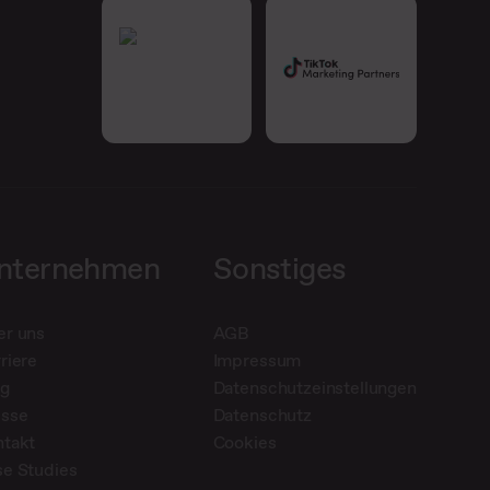
nternehmen
Sonstiges
er uns
AGB
riere
Impressum
og
Datenschutzeinstellungen
esse
Datenschutz
ntakt
Cookies
e Studies