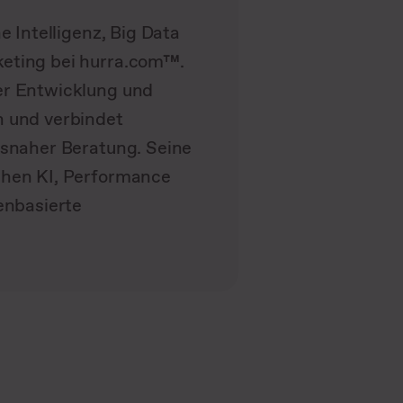
e Intelligenz, Big Data
eting bei hurra.com™.
er Entwicklung und
n und verbindet
isnaher Beratung. Seine
chen KI, Performance
enbasierte