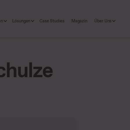
en
Lösungen
Case Studies
Magazin
Über Uns
chulze