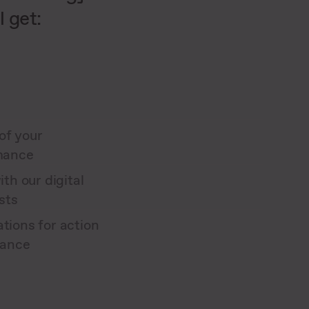
l get:
of your
mance
th our digital
sts
ions for action
mance