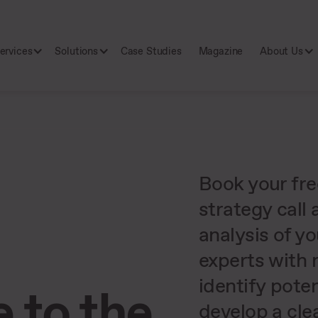
ervices
Solutions
Case Studies
Magazine
About Us
Book your fr
strategy call
analysis of yo
experts with 
identify pote
 to the
develop a cle