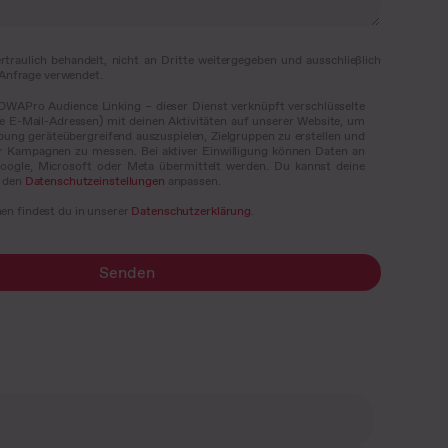
traulich behandelt, nicht an Dritte weitergegeben und ausschließlich
 Anfrage verwendet.
OWAPro Audience Linking – dieser Dienst verknüpft verschlüsselte
e E-Mail-Adressen) mit deinen Aktivitäten auf unserer Website, um
bung geräteübergreifend auszuspielen, Zielgruppen zu erstellen und
r Kampagnen zu messen. Bei aktiver Einwilligung können Daten an
Google, Microsoft oder Meta übermittelt werden. Du kannst deine
n den
Datenschutzeinstellungen
anpassen.
en findest du in unserer
Datenschutzerklärung
.