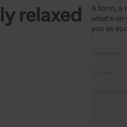
ly relaxed
A form, a 
what's on 
you as soo